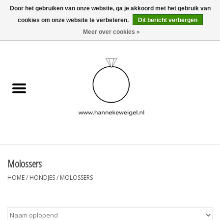
Door het gebruiken van onze website, ga je akkoord met het gebruik van
cookies om onze website te verbeteren.
Dit bericht verbergen
EUR
/
GBP
/
USD
0 Artikelen - €0,00
Meer over cookies »
Home
Hondjes
Herinneringscollectie
Sieraden
Informatie
Molossers
HOME
/
HONDJES
/
MOLOSSERS
Blog