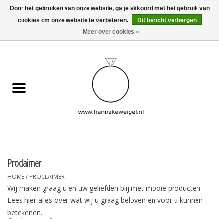
Door het gebruiken van onze website, ga je akkoord met het gebruik van
cookies om onze website te verbeteren.
Dit bericht verbergen
EUR
/
GBP
/
USD
0 Artikelen - €0,00
Meer over cookies »
Home
Hondjes
Herinneringscollectie
Sieraden
Informatie
Proclaimer
HOME
/
PROCLAIMER
Blog
Wij maken graag u en uw geliefden blij met mooie producten.
Lees hier alles over wat wij u graag beloven en voor u kunnen
betekenen.