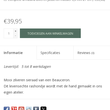
€39,95
+
TOEVOEGEN AAN WINKELWAGEN
-
Informatie
Specificaties
Reviews
(0)
Levertijd:
5 tot 8 werkdagen
Mooi zilveren sieraad van een Beauceron.
Dit levensechte rashondje wordt met de hand gemaakt in ons
eigen atelier.
Maat S is geschikt als bedel, hanger voor kinderen of subtiele
hanger voor dames.