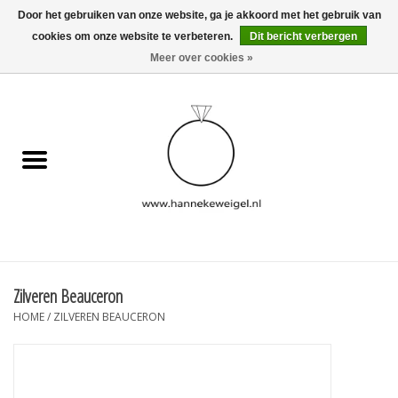
Door het gebruiken van onze website, ga je akkoord met het gebruik van
cookies om onze website te verbeteren.
Dit bericht verbergen
EUR
/
GBP
/
USD
0 Artikelen - €0,00
Meer over cookies »
Home
Hondjes
Herinneringscollectie
Sieraden
Informatie
Zilveren Beauceron
HOME
/
ZILVEREN BEAUCERON
Blog