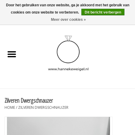
Door het gebruiken van onze website, ga je akkoord met het gebruik van
cookies om onze website te verbeteren.
Dit bericht verbergen
EUR
/
GBP
/
USD
0 Artikelen - €0,00
Meer over cookies »
Home
Hondjes
Herinneringscollectie
Sieraden
Informatie
Zilveren Dwergschnauzer
HOME
/
ZILVEREN DWERGSCHNAUZER
Blog