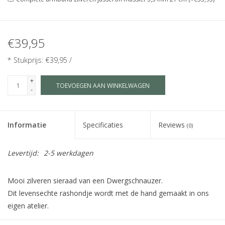
€39,95
* Stukprijs: €39,95 /
+
TOEVOEGEN AAN WINKELWAGEN
-
Informatie
Specificaties
Reviews
(0)
Levertijd:
2-5 werkdagen
Mooi zilveren sieraad van een Dwergschnauzer.
Dit levensechte rashondje wordt met de hand gemaakt in ons
eigen atelier.
Maat S is geschikt als bedel, hanger voor kinderen of subtiele