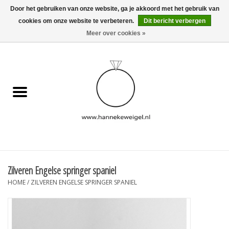
Door het gebruiken van onze website, ga je akkoord met het gebruik van
cookies om onze website te verbeteren.
Dit bericht verbergen
EUR
/
GBP
/
USD
0 Artikelen - €0,00
Meer over cookies »
Home
Hondjes
Herinneringscollectie
Sieraden
Informatie
Zilveren Engelse springer spaniel
HOME
/
ZILVEREN ENGELSE SPRINGER SPANIEL
Blog