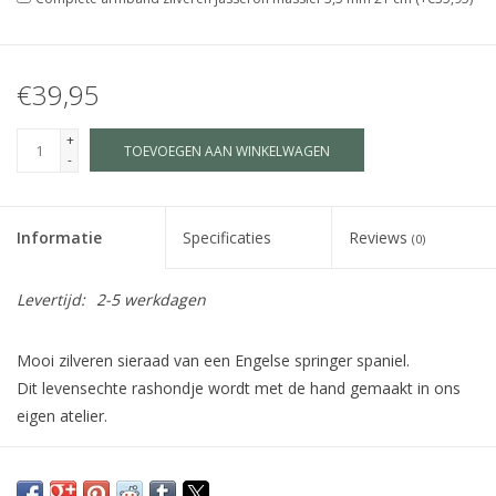
€39,95
+
TOEVOEGEN AAN WINKELWAGEN
-
Informatie
Specificaties
Reviews
(0)
Levertijd:
2-5 werkdagen
Mooi zilveren sieraad van een Engelse springer spaniel.
Dit levensechte rashondje wordt met de hand gemaakt in ons
eigen atelier.
Maat S is geschikt als bedel, hanger voor kinderen of subtiele
hanger voor dames.