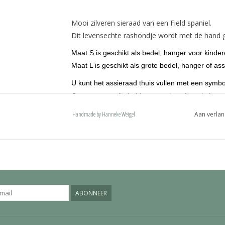
Mooi zilveren sieraad van een Field spaniel.
Dit levensechte rashondje wordt met de hand g
Maat S is geschikt als bedel, hanger voor kinde
Maat L is geschikt als grote bedel, hanger of ass
U kunt het assieraad thuis vullen met een symbo
Op aanvraag zijn beide maten leverbaar in het 
De hondjes zijn voorzien van een ovaal hang
Handmade by Hanneke Weigel
Aan verlan
karabijnhaak of een deluxe bevestiging. Onze 
met een naam en past ook op een pandora of 
ABONNEER