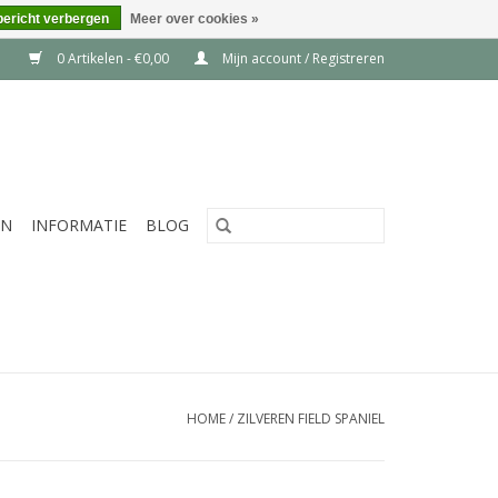
bericht verbergen
Meer over cookies »
0 Artikelen - €0,00
Mijn account / Registreren
EN
INFORMATIE
BLOG
HOME
/
ZILVEREN FIELD SPANIEL