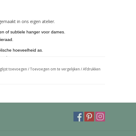
emaakt in ons eigen atelier.
ren of subtiele hanger voor dames.
ieraad.
lische hoeveelheid as.
goud.
eroog maar kunnen ook voorzien worden van een
glijst toevoegen
/
Toevoegen om te vergelijken
/
Afdrukken
mooie deluxe bevestiging kan ingegraveerd worden
trollbeads armband