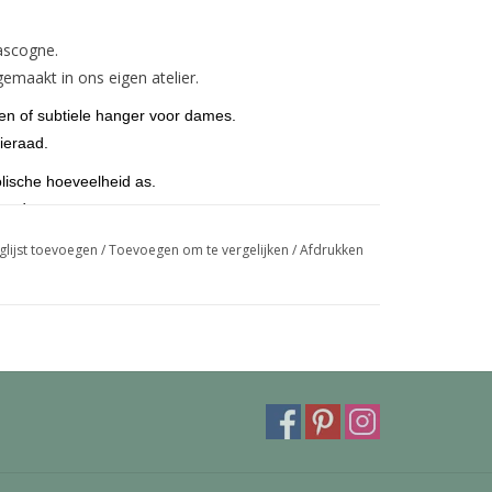
ascogne.
emaakt in ons eigen atelier.
ren of subtiele hanger voor dames.
ieraad.
lische hoeveelheid as.
 goud.
eroog maar kunnen ook voorzien worden van een
glijst toevoegen
/
Toevoegen om te vergelijken
/
Afdrukken
mooie deluxe bevestiging kan ingegraveerd worden
trollbeads armband