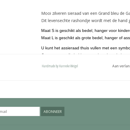
Mooi zilveren sieraad van een Grand bleu de G
Dit levensechte rashondje wordt met de hand g
Maat S is geschikt als bedel, hanger voor kinde
Maat L is geschikt als grote bedel, hanger of ass
U kunt het assieraad thuis vullen met een symbo
Op aanvraag zijn beide maten leverbaar in het
De hondjes zijn voorzien van een ovaal hang
Handmade by Hanneke Weigel
Aan verlan
karabijnhaak of een deluxe bevestiging. Onze 
met een naam en past ook op een pandora of 
ABONNEER