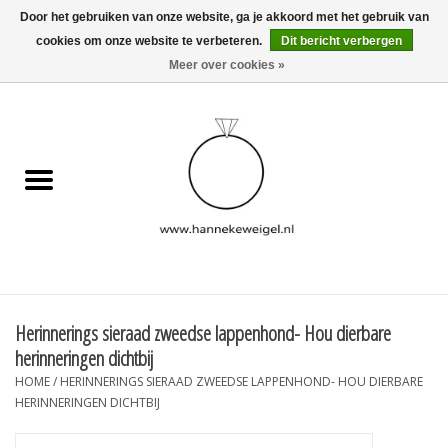
Door het gebruiken van onze website, ga je akkoord met het gebruik van
cookies om onze website te verbeteren.
Dit bericht verbergen
EUR
/
GBP
/
USD
0 Artikelen - €0,00
Meer over cookies »
Home
Hondjes
Herinneringscollectie
Sieraden
Informatie
Herinnerings sieraad zweedse lappenhond- Hou dierbare
herinneringen dichtbij
Blog
HOME
/
HERINNERINGS SIERAAD ZWEEDSE LAPPENHOND- HOU DIERBARE
HERINNERINGEN DICHTBIJ