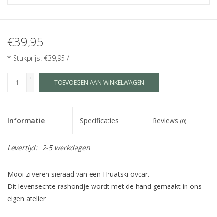
€39,95
* Stukprijs: €39,95 /
+
TOEVOEGEN AAN WINKELWAGEN
-
Informatie
Specificaties
Reviews
(0)
Levertijd:
2-5 werkdagen
Mooi zilveren sieraad van een Hruatski ovcar.
Dit levensechte rashondje wordt met de hand gemaakt in ons
eigen atelier.
Maat S is geschikt als bedel, hanger voor kinderen of subtiele