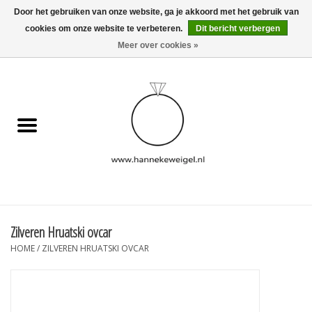
Door het gebruiken van onze website, ga je akkoord met het gebruik van
cookies om onze website te verbeteren.
Dit bericht verbergen
EUR
/
GBP
/
USD
0 Artikelen - €0,00
Meer over cookies »
Home
Hondjes
Herinneringscollectie
Sieraden
Informatie
Zilveren Hruatski ovcar
HOME
/
ZILVEREN HRUATSKI OVCAR
Blog