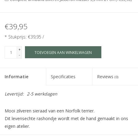
€39,95
* Stukprijs: €39,95 /
+
TOEVOEGEN AAN WINKELWAGEN
-
Informatie
Specificaties
Reviews
(0)
Levertijd:
2-5 werkdagen
Mooi zilveren sieraad van een Norfolk terrier.
Dit levensechte rashondje wordt met de hand gemaakt in ons
eigen atelier.
Maat S is geschikt als bedel, hanger voor kinderen of subtiele