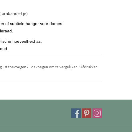
 brabandertje).
ren of subtiele hanger voor dames.
ieraad.
lische hoeveelheid as.
goud.
eroog maar kunnen ook voorzien worden van een
mooie deluxe bevestiging kan ingegraveerd worden
glijst toevoegen
/
Toevoegen om te vergelijken
/
Afdrukken
trollbeads armband