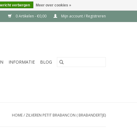
bericht verbergen
Meer over cookies »
0 Artikelen - €0,00
Mijn account / Registreren
EN
INFORMATIE
BLOG
HOME
/
ZILVEREN PETIT BRABANCON ( BRABANDERTJE)