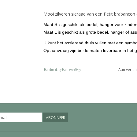
Mooi zilveren sieraad van een Petit brabancon (
Maat S is geschikt als bedel, hanger voor kinde
Maat L is geschikt als grote bedel, hanger of ass
U kunt het assieraad thuis vullen met een symbo
Op aanvraag zijn beide maten leverbaar in het 
De hondjes zijn voorzien van een ovaal hang
karabijnhaak of een deluxe bevestiging. Onze 
Handmade by Hanneke Weigel
Aan verlan
met een naam en past ook op een pandora of 
ABONNEER