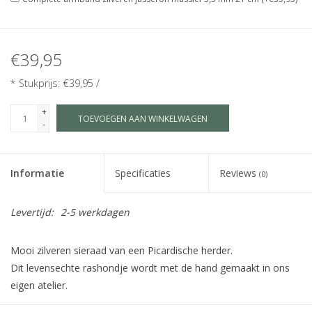
€39,95
* Stukprijs: €39,95 /
+
TOEVOEGEN AAN WINKELWAGEN
-
Informatie
Specificaties
Reviews
(0)
Levertijd:
2-5 werkdagen
Mooi zilveren sieraad van een Picardische herder.
Dit levensechte rashondje wordt met de hand gemaakt in ons
eigen atelier.
Maat S is geschikt als bedel, hanger voor kinderen of subtiele