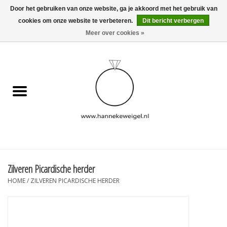
Door het gebruiken van onze website, ga je akkoord met het gebruik van
cookies om onze website te verbeteren.
Dit bericht verbergen
EUR
/
GBP
/
USD
0 Artikelen - €0,00
Meer over cookies »
Home
Hondjes
Herinneringscollectie
Sieraden
Informatie
Zilveren Picardische herder
HOME
/
ZILVEREN PICARDISCHE HERDER
Blog