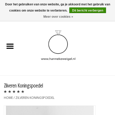
Door het gebruiken van onze website, ga je akkoord met het gebruik van
cookies om onze website te verbeteren.
Dit bericht verbergen
EUR
/
GBP
/
USD
0 Artikelen - €0,00
Meer over cookies »
Home
Hondjes
Herinneringscollectie
Sieraden
Informatie
Zilveren Koningspoedel
Blog
HOME
/
ZILVEREN KONINGSPOEDEL