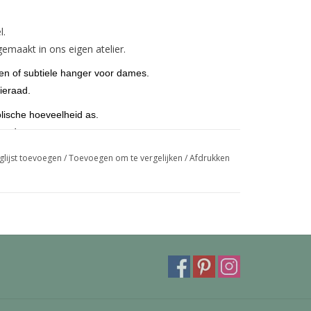
l.
emaakt in ons eigen atelier.
ren of subtiele hanger voor dames.
ieraad.
lische hoeveelheid as.
 goud.
eroog maar kunnen ook voorzien worden van een
glijst toevoegen
/
Toevoegen om te vergelijken
/
Afdrukken
mooie deluxe bevestiging kan ingegraveerd worden
trollbeads armband