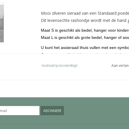
Mooi zilveren sieraad van een Standaard poede
Dit levensechte rashondje wordt met de hand g
Maat S is geschikt als bedel, hanger voor kinde
Maat L is geschikt als grote bedel, hanger of ass
U kunt het assieraad thuis vullen met een symbo
Op aanvraag zijn beide maten leverbaar in het
De hondjes zijn voorzien van een ovaal hang
Handmade by Hanneke Weigel
Aan verlan
karabijnhaak of een deluxe bevestiging. Onze 
met een naam en past ook op een pandora of 
ABONNEER