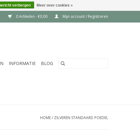
bericht verbergen
Meer over cookies »
0 Artikelen - €0,00
Mijn account / Registreren
EN
INFORMATIE
BLOG
HOME
/
ZILVEREN STANDAARD POEDEL