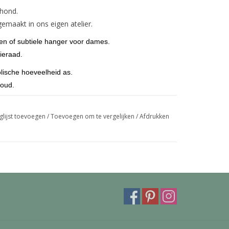
rhond.
emaakt in ons eigen atelier.
ren of subtiele hanger voor dames.
ieraad.
lische hoeveelheid as.
goud.
eroog maar kunnen ook voorzien worden van een
mooie deluxe bevestiging kan ingegraveerd worden
glijst toevoegen
/
Toevoegen om te vergelijken
/
Afdrukken
trollbeads armband