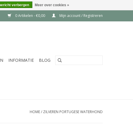
bericht verbergen
Meer over cookies »
0 Artikelen - €0,00
Mijn account / Registreren
EN
INFORMATIE
BLOG
HOME
/
ZILVEREN PORTUGESE WATERHOND