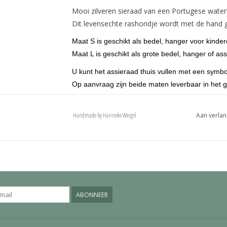
Mooi zilveren sieraad van een Portugese wate
Dit levensechte rashondje wordt met de hand g
Maat S is geschikt als bedel, hanger voor kinde
Maat L is geschikt als grote bedel, hanger of ass
U kunt het assieraad thuis vullen met een symbo
Op aanvraag zijn beide maten leverbaar in het 
De hondjes zijn voorzien van een ovaal hang
karabijnhaak of een deluxe bevestiging. Onze 
Handmade by Hanneke Weigel
Aan verlan
met een naam en past ook op een pandora of 
ABONNEER