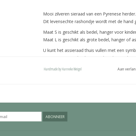
Mooi zilveren sieraad van een Pyrenese herder.
Dit levensechte rashondje wordt met de hand g
Maat S is geschikt als bedel, hanger voor kind
Maat L is geschikt als grote bedel, hanger of as
U kunt het assieraad thuis vullen met een symb
Op aanvraag zijn beide maten leverbaar in het 
De hondjes zijn voorzien van een ovaal hang
Handmade by Hanneke Weigel
Aan verlan
karabijnhaak of een deluxe bevestiging. Onze 
met een naam en past ook op een pandora of 
ABONNEER