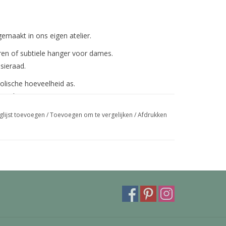
emaakt in ons eigen atelier.
eren of subtiele hanger voor dames.
sieraad.
olische hoeveelheid as.
goud.
eroog maar kunnen ook voorzien worden van een
glijst toevoegen
/
Toevoegen om te vergelijken
/
Afdrukken
mooie deluxe bevestiging kan ingegraveerd worden
trollbeads armband