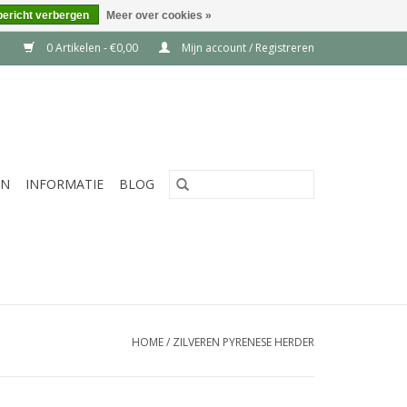
bericht verbergen
Meer over cookies »
0 Artikelen - €0,00
Mijn account / Registreren
EN
INFORMATIE
BLOG
HOME
/
ZILVEREN PYRENESE HERDER