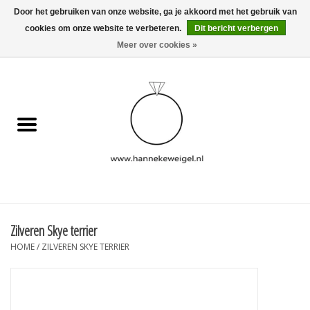
Door het gebruiken van onze website, ga je akkoord met het gebruik van
cookies om onze website te verbeteren.
Dit bericht verbergen
EUR
/
GBP
/
USD
0 Artikelen - €0,00
Meer over cookies »
Home
Hondjes
Herinneringscollectie
Sieraden
Informatie
Zilveren Skye terrier
HOME
/
ZILVEREN SKYE TERRIER
Blog