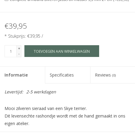
€39,95
* Stukprijs: €39,95 /
+
TOEVOEGEN AAN WINKELWAGEN
-
Informatie
Specificaties
Reviews
(0)
Levertijd:
2-5 werkdagen
Mooi zilveren sieraad van een Skye terrier.
Dit levensechte rashondje wordt met de hand gemaakt in ons
eigen atelier.
Maat S is geschikt als bedel, hanger voor kinderen of subtiele