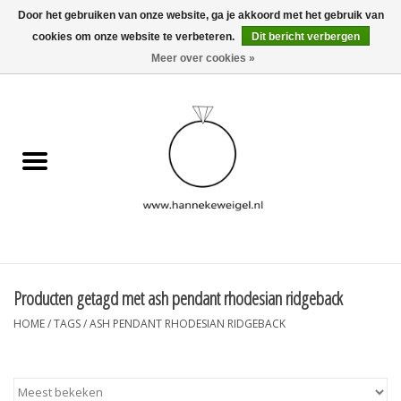
Door het gebruiken van onze website, ga je akkoord met het gebruik van
cookies om onze website te verbeteren.
Dit bericht verbergen
EUR
/
GBP
/
USD
0 Artikelen - €0,00
Meer over cookies »
Home
Hondjes
Herinneringscollectie
Sieraden
Informatie
Producten getagd met ash pendant rhodesian ridgeback
HOME
/
TAGS
/
ASH PENDANT RHODESIAN RIDGEBACK
Blog