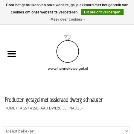
Door het gebruiken van onze website, ga je akkoord met het gebruik van
cookies om onze website te verbeteren.
Dit bericht verbergen
EUR
/
GBP
/
USD
0 Artikelen - €0,00
Meer over cookies »
Home
Hondjes
Herinneringscollectie
Sieraden
Informatie
Producten getagd met assieraad dwerg schnauzer
HOME
/
TAGS
/
ASSIERAAD DWERG SCHNAUZER
Blog