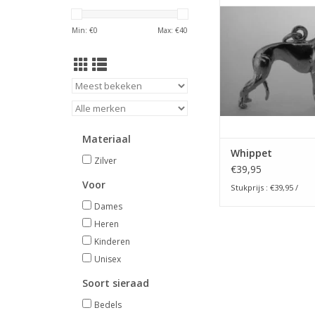
van een Whippet. Dit 
rashondje is een prac
Min: €
0
Max: €
40
voor uzelf of voor 
hondenliefhebber en
de hand gemaakt in 
atelier. Dit mooie ho
aanvraag ook leverb
goud.
TOEVOEGEN AAN WI
Materiaal
Whippet
Zilver
€39,95
Voor
Stukprijs : €39,95 /
Dames
Heren
Kinderen
Unisex
Soort sieraad
Bedels