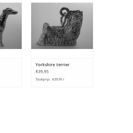
levensechte
van een Yorkshire terrier. Dit
htig cadeau
levensechte rashondje is een
een andere
prachtig cadeau voor uzelf of
 wordt met
voor een andere
ons eigen
hondenliefhebber en wordt met
ndje is op
de hand gemaakt in ons eigen
aar in het
atelier. Dit mooie hondje is op
aanvraag ook leverbaar in he
NKELWAGEN
TOEVOEGEN AAN WINKELWAGEN
Yorkshire terrier
€39,95
Stukprijs : €39,95 /