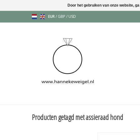
Door het gebruiken van onze website, ga
EUR
/
GBP
/
USD
Producten getagd met assieraad hond
Mooi zilveren hange