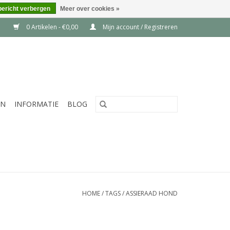
bericht verbergen
Meer over cookies »
0 Artikelen - €0,00
Mijn account / Registreren
EN
INFORMATIE
BLOG
HOME
/
TAGS
/
ASSIERAAD HOND