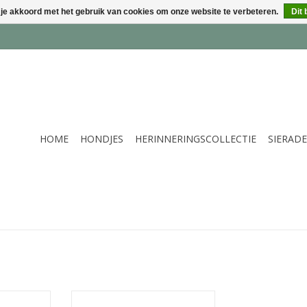
 je akkoord met het gebruik van cookies om onze website te verbeteren.
Dit 
HOME
HONDJES
HERINNERINGSCOLLECTIE
SIERAD
r of bedel
Mooi zilveren hanger of bedel