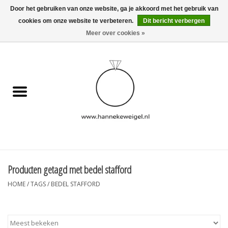
Door het gebruiken van onze website, ga je akkoord met het gebruik van
cookies om onze website te verbeteren.
Dit bericht verbergen
EUR
/
GBP
/
USD
0 Artikelen - €0,00
Meer over cookies »
Home
Hondjes
Herinneringscollectie
Sieraden
Informatie
Producten getagd met bedel stafford
HOME
/
TAGS
/
BEDEL STAFFORD
Blog