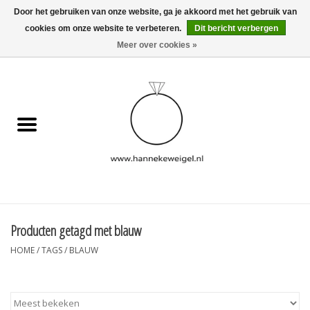
Door het gebruiken van onze website, ga je akkoord met het gebruik van
cookies om onze website te verbeteren.
Dit bericht verbergen
EUR
/
GBP
/
USD
0 Artikelen - €0,00
Meer over cookies »
Home
Hondjes
Herinneringscollectie
Sieraden
Informatie
Producten getagd met blauw
HOME
/
TAGS
/
BLAUW
Blog