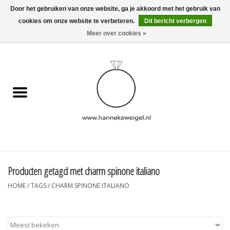
Door het gebruiken van onze website, ga je akkoord met het gebruik van
cookies om onze website te verbeteren.
Dit bericht verbergen
EUR
/
GBP
/
USD
0 Artikelen - €0,00
Meer over cookies »
Home
Hondjes
Herinneringscollectie
Sieraden
Informatie
Producten getagd met charm spinone italiano
HOME
/
TAGS
/
CHARM SPINONE ITALIANO
Blog