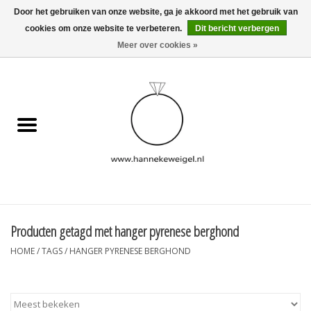
Door het gebruiken van onze website, ga je akkoord met het gebruik van
cookies om onze website te verbeteren.
Dit bericht verbergen
EUR
/
GBP
/
USD
0 Artikelen - €0,00
Meer over cookies »
Home
Hondjes
Herinneringscollectie
Sieraden
Informatie
Producten getagd met hanger pyrenese berghond
HOME
/
TAGS
/
HANGER PYRENESE BERGHOND
Blog