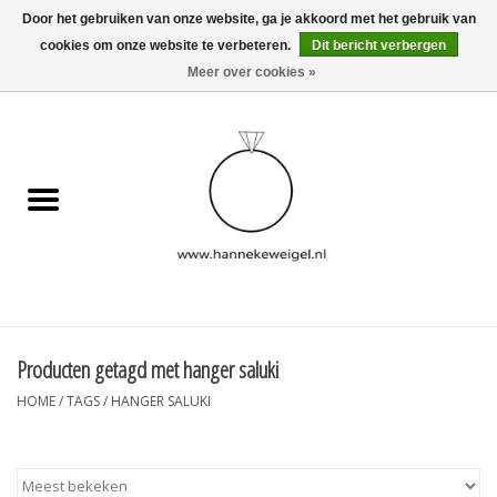
Door het gebruiken van onze website, ga je akkoord met het gebruik van
cookies om onze website te verbeteren.
Dit bericht verbergen
EUR
/
GBP
/
USD
0 Artikelen - €0,00
Meer over cookies »
Home
Hondjes
Herinneringscollectie
Sieraden
Informatie
Producten getagd met hanger saluki
HOME
/
TAGS
/
HANGER SALUKI
Blog