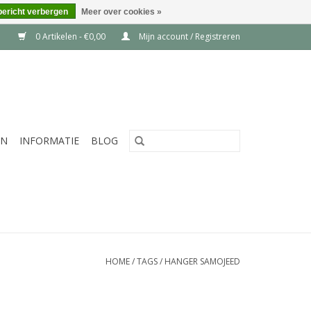
bericht verbergen
Meer over cookies »
0 Artikelen - €0,00
Mijn account / Registreren
EN
INFORMATIE
BLOG
HOME
/
TAGS
/
HANGER SAMOJEED