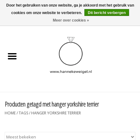
Door het gebruiken van onze website, ga je akkoord met het gebruik van
cookies om onze website te verbeteren.
Dit bericht verbergen
EUR
/
GBP
/
USD
0 Artikelen - €0,00
Meer over cookies »
Home
Hondjes
Herinneringscollectie
Sieraden
Informatie
Producten getagd met hanger yorkshire terrier
HOME
/
TAGS
/
HANGER YORKSHIRE TERRIER
Blog