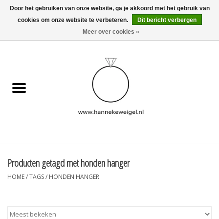
Door het gebruiken van onze website, ga je akkoord met het gebruik van
cookies om onze website te verbeteren.
Dit bericht verbergen
EUR
/
GBP
/
USD
0 Artikelen - €0,00
Meer over cookies »
Home
Hondjes
Herinneringscollectie
Sieraden
Informatie
Producten getagd met honden hanger
HOME
/
TAGS
/
HONDEN HANGER
Blog