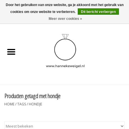
Door het gebruiken van onze website, ga je akkoord met het gebruik van
cookies om onze website te verbeteren.
Dit bericht verbergen
EUR
/
GBP
/
USD
0 Artikelen - €0,00
Meer over cookies »
Home
Hondjes
Herinneringscollectie
Sieraden
Informatie
Producten getagd met hondje
HOME
/
TAGS
/
HONDJE
Blog