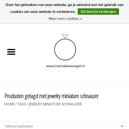
Door het gebruiken van onze website, ga je akkoord met het gebruik van
cookies om onze website te verbeteren.
Dit bericht verbergen
EUR
/
GBP
/
USD
0 Artikelen - €0,00
Meer over cookies »
Home
Hondjes
Herinneringscollectie
Sieraden
Informatie
Producten getagd met jewelry miniature schnauzer
HOME
/
TAGS
/
JEWELRY MINIATURE SCHNAUZER
Blog