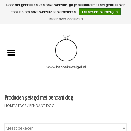
Door het gebruiken van onze website, ga je akkoord met het gebruik van
cookies om onze website te verbeteren.
Dit bericht verbergen
EUR
/
GBP
/
USD
0 Artikelen - €0,00
Meer over cookies »
Home
Hondjes
Herinneringscollectie
Sieraden
Informatie
Producten getagd met pendant dog
HOME
/
TAGS
/
PENDANT DOG
Blog