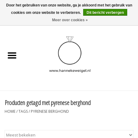
Door het gebruiken van onze website, ga je akkoord met het gebruik van
cookies om onze website te verbeteren.
Dit bericht verbergen
EUR
/
GBP
/
USD
0 Artikelen - €0,00
Meer over cookies »
Home
Hondjes
Herinneringscollectie
Sieraden
Informatie
Producten getagd met pyrenese berghond
HOME
/
TAGS
/
PYRENESE BERGHOND
Blog