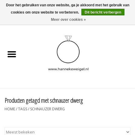
Door het gebruiken van onze website, ga je akkoord met het gebruik van
cookies om onze website te verbeteren.
Dit bericht verbergen
EUR
/
GBP
/
USD
0 Artikelen - €0,00
Meer over cookies »
Home
Hondjes
Herinneringscollectie
Sieraden
Informatie
Producten getagd met schnauzer dwerg
HOME
/
TAGS
/
SCHNAUZER DWERG
Blog