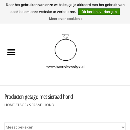
Door het gebruiken van onze website, ga je akkoord met het gebruik van
cookies om onze website te verbeteren.
Dit bericht verbergen
EUR
/
GBP
/
USD
0 Artikelen - €0,00
Meer over cookies »
Home
Hondjes
Herinneringscollectie
Sieraden
Informatie
Producten getagd met sieraad hond
HOME
/
TAGS
/
SIERAAD HOND
Blog