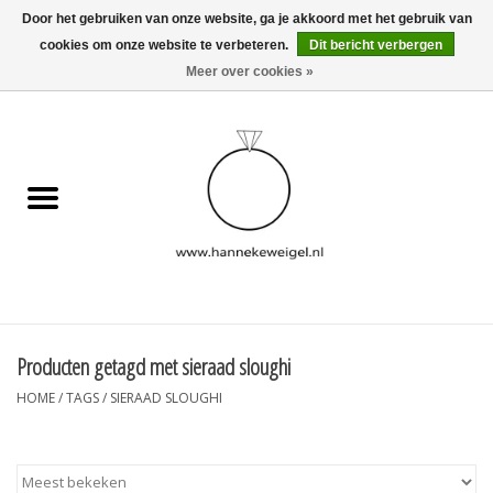
Door het gebruiken van onze website, ga je akkoord met het gebruik van
cookies om onze website te verbeteren.
Dit bericht verbergen
EUR
/
GBP
/
USD
0 Artikelen - €0,00
Meer over cookies »
Home
Hondjes
Herinneringscollectie
Sieraden
Informatie
Producten getagd met sieraad sloughi
HOME
/
TAGS
/
SIERAAD SLOUGHI
Blog