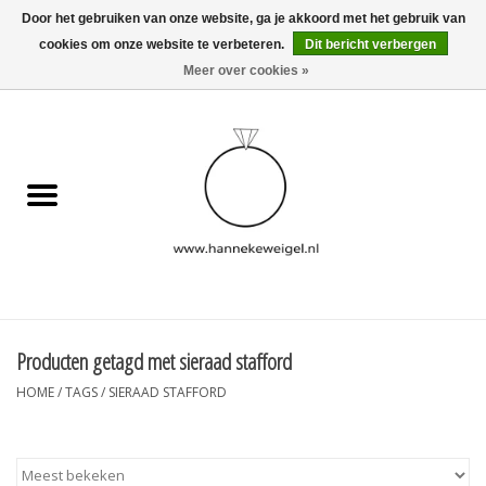
Door het gebruiken van onze website, ga je akkoord met het gebruik van
cookies om onze website te verbeteren.
Dit bericht verbergen
EUR
/
GBP
/
USD
0 Artikelen - €0,00
Meer over cookies »
Home
Hondjes
Herinneringscollectie
Sieraden
Informatie
Producten getagd met sieraad stafford
HOME
/
TAGS
/
SIERAAD STAFFORD
Blog