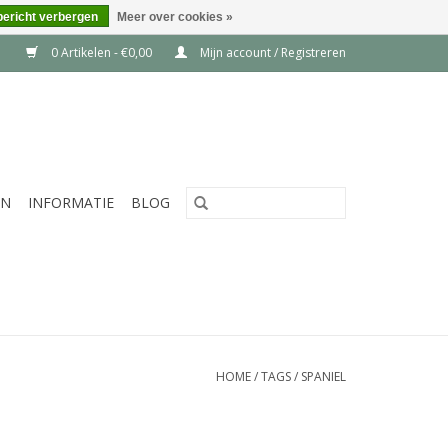
bericht verbergen
Meer over cookies »
0 Artikelen - €0,00
Mijn account / Registreren
EN
INFORMATIE
BLOG
HOME
/
TAGS
/
SPANIEL