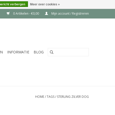
bericht verbergen
Meer over cookies »
0 Artikelen - €0,00
Mijn account / Registreren
EN
INFORMATIE
BLOG
HOME
/
TAGS
/
STERLING ZILVER DOG