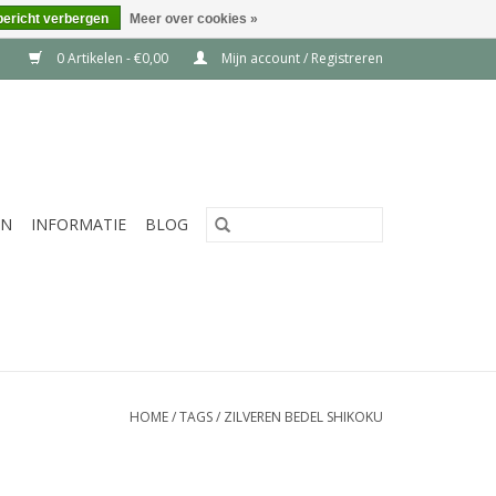
bericht verbergen
Meer over cookies »
0 Artikelen - €0,00
Mijn account / Registreren
EN
INFORMATIE
BLOG
HOME
/
TAGS
/
ZILVEREN BEDEL SHIKOKU