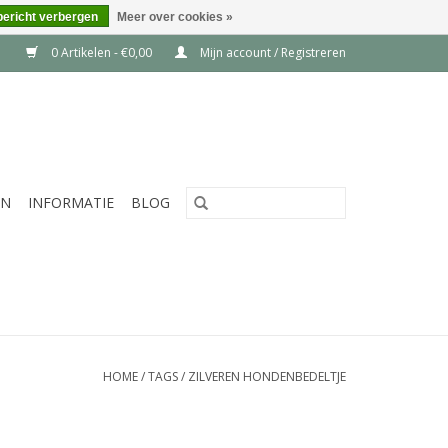
bericht verbergen
Meer over cookies »
0 Artikelen - €0,00
Mijn account / Registreren
EN
INFORMATIE
BLOG
HOME
/
TAGS
/
ZILVEREN HONDENBEDELTJE