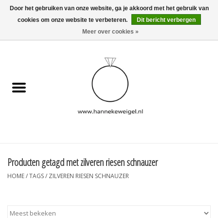
Door het gebruiken van onze website, ga je akkoord met het gebruik van
cookies om onze website te verbeteren.
Dit bericht verbergen
EUR
/
GBP
/
USD
0 Artikelen - €0,00
Meer over cookies »
Home
Hondjes
Herinneringscollectie
Sieraden
Informatie
Producten getagd met zilveren riesen schnauzer
HOME
/
TAGS
/
ZILVEREN RIESEN SCHNAUZER
Blog