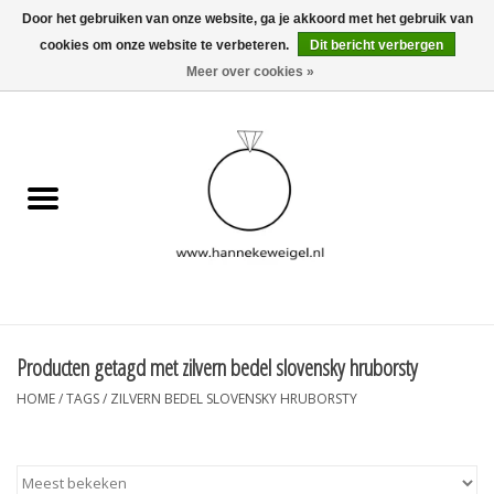
Door het gebruiken van onze website, ga je akkoord met het gebruik van
cookies om onze website te verbeteren.
Dit bericht verbergen
EUR
/
GBP
/
USD
0 Artikelen - €0,00
Meer over cookies »
Home
Hondjes
Herinneringscollectie
Sieraden
Informatie
Producten getagd met zilvern bedel slovensky hruborsty
HOME
/
TAGS
/
ZILVERN BEDEL SLOVENSKY HRUBORSTY
Blog