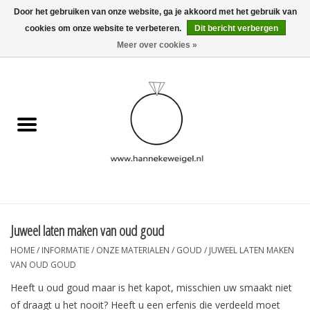
Door het gebruiken van onze website, ga je akkoord met het gebruik van
cookies om onze website te verbeteren.
Dit bericht verbergen
EUR
/
GBP
/
USD
0 Artikelen - €0,00
Meer over cookies »
Home
Hondjes
Herinneringscollectie
Sieraden
Informatie
Juweel laten maken van oud goud
HOME
/
INFORMATIE
/
ONZE MATERIALEN
/
GOUD
/
JUWEEL LATEN MAKEN
Blog
VAN OUD GOUD
Heeft u oud goud maar is het kapot, misschien uw smaakt niet
of draagt u het nooit? Heeft u een erfenis die verdeeld moet