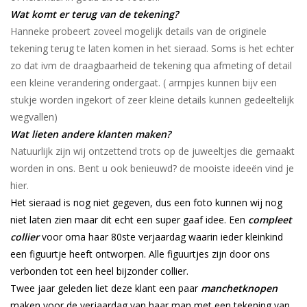
Wat komt er terug van de tekening?
Hanneke probeert zoveel mogelijk details van de originele
tekening terug te laten komen in het sieraad. Soms is het echter
zo dat ivm de draagbaarheid de tekening qua afmeting of detail
een kleine verandering ondergaat. ( armpjes kunnen bijv een
stukje worden ingekort of zeer kleine details kunnen gedeeltelijk
wegvallen)
Wat lieten andere klanten maken?
Natuurlijk zijn wij ontzettend trots op de juweeltjes die gemaakt
worden in ons. Bent u ook benieuwd? de mooiste ideeën vind je
hier.
Het sieraad is nog niet gegeven, dus een foto kunnen wij nog
niet laten zien maar dit echt een super gaaf idee. Een
compleet
collier
voor oma haar 80ste verjaardag waarin ieder kleinkind
een figuurtje heeft ontworpen. Alle figuurtjes zijn door ons
verbonden tot een heel bijzonder collier.
Twee jaar geleden liet deze klant een paar
manchetknopen
maken voor de verjaardag van haar man met een tekening van