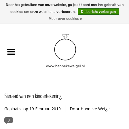
Door het gebruiken van onze website, ga je akkoord met het gebruik van
cookies om onze website te verbeteren.
Dit bericht verbergen
EUR
/
GBP
/
USD
0 Artikelen - €0,00
Meer over cookies »
Home
Hondjes
Herinneringscollectie
Sieraden
Informatie
Sieraad van een kindertekening
Geplaatst op
19 Februari 2019
Door Hanneke Weigel
Blog
0